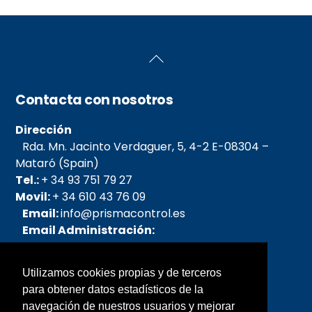
Back
To
Top
Contacta con nosotros
Dirección
Rda. Mn. Jacinto Verdaguer, 5, 4-2 E-08304 –
Mataró (Spain)
Tel.:
+ 34 93 751 79 27
Movil:
+ 34 610 43 76 09
Email:
info@prismacontrol.es
Email Administración:
admin@prismacontrol.es
Email pedidos:
Utilizamos cookies propias y de terceros
pedidos@prismacontrol.es
para obtener datos estadísticos de la
Email SAT:
sat@prismacontrol.es
navegación de nuestros usuarios y mejorar