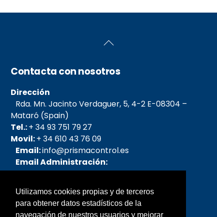
Back
To
Top
Contacta con nosotros
Dirección
Rda. Mn. Jacinto Verdaguer, 5, 4-2 E-08304 –
Mataró (Spain)
Tel.:
+ 34 93 751 79 27
Movil:
+ 34 610 43 76 09
Email:
info@prismacontrol.es
Email Administración:
admin@prismacontrol.es
Email pedidos:
Utilizamos cookies propias y de terceros
pedidos@prismacontrol.es
para obtener datos estadísticos de la
Email SAT:
sat@prismacontrol.es
navegación de nuestros usuarios y mejorar