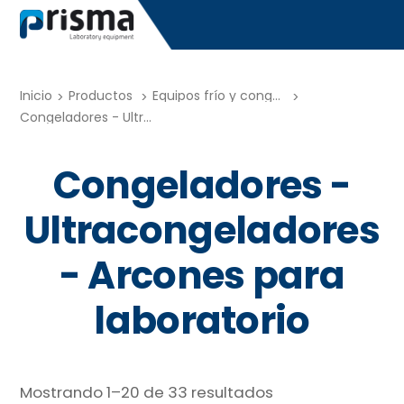
Skip
to
content
Inicio
Productos
Equipos frío y congelación
cones para
Congeladores - Ultracongeladores - Arcones para laboratorio
Congeladores -
Ultracongeladores
- Arcones para
laboratorio
Mostrando 1–20 de 33 resultados