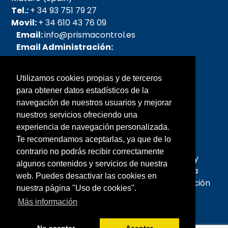
Tel.:
+ 34 93 751 79 27
Movil:
+ 34 610 43 76 09
Email:
info@prismacontrol.es
Email Administración:
admin@prismacontrol.es
Email pedidos:
Utilizamos cookies propias y de terceros
pedidos@prismacontrol.es
para obtener datos estadísticos de la
Email SAT:
sat@prismacontrol.es
navegación de nuestros usuarios y mejorar
nuestros servicios ofreciendo una
Sobre nosotros
experiencia de navegación personalizada.
Te recomendamos aceptarlas, ya que de lo
Prisma fue creada en el año 2005, la forman
contrario no podrás recibir correctamente
personas con mas de 25 años de experiencia y
algunos contenidos y servicios de nuestra
profesionalidad en el campo de la Microscopia
web. Puedes desactivar las cookies en
Óptica y Quirúrgica, así como en Instrumentación
nuestra página "Uso de cookies".
Analítica y de laboratorio.
Más información
© 2018 · Prisma Control S.L.
Saber más