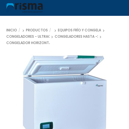
Skip
to
content
INICIO
PRODUCTOS
EQUIPOS FRÍO Y CONGELACIÓN
CONGELADORES - ULTRACONGELADORES - ARCONES PARA LABORATORI
CONGELADORES HASTA -30ºC
ones para
CONGELADOR HORIZONTAL AIRE FORZADO LAB CARE -25ºC/-10ºC