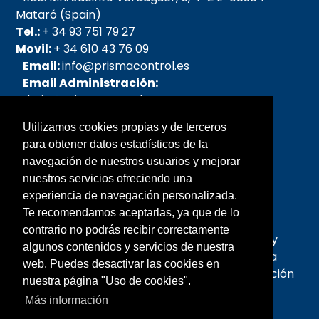
Mataró (Spain)
Tel.:
+ 34 93 751 79 27
Movil:
+ 34 610 43 76 09
Email:
info@prismacontrol.es
Email Administración:
admin@prismacontrol.es
Email pedidos:
Utilizamos cookies propias y de terceros
pedidos@prismacontrol.es
para obtener datos estadísticos de la
Email SAT:
sat@prismacontrol.es
navegación de nuestros usuarios y mejorar
nuestros servicios ofreciendo una
Sobre nosotros
experiencia de navegación personalizada.
Te recomendamos aceptarlas, ya que de lo
Prisma fue creada en el año 2005, la forman
contrario no podrás recibir correctamente
personas con mas de 25 años de experiencia y
algunos contenidos y servicios de nuestra
profesionalidad en el campo de la Microscopia
web. Puedes desactivar las cookies en
Óptica y Quirúrgica, así como en Instrumentación
nuestra página "Uso de cookies".
Analítica y de laboratorio.
Más información
© 2018 · Prisma Control S.L.