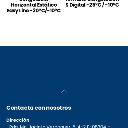
Horizontal Estático
S Digital -25ºC / -10ºC
Easy Line -30ºC/-10ºC
Back
To
Top
Contacta con nosotros
Dirección
Rda. Mn. Jacinto Verdaguer, 5, 4-2 E-08304 –