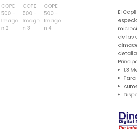
El Capi
especia
microci
de las 
almac
detalla
Princip
1.3 M
Para 
Aume
Dispo