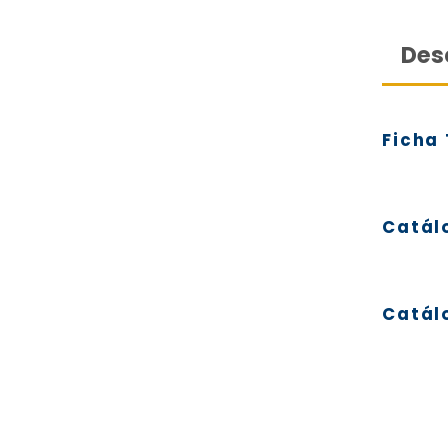
Des
Ficha
Catál
Catál