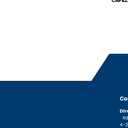
CAPIL
Co
Dir
Rda
4-2