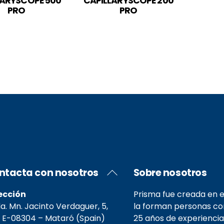
LARYSCOPE 500
CAPILLARYSCOPE 200
PRO
PRO
Back
ntacta con nosotros
Sobre nosotros
To
Top
ección
Prisma fue creada en e
. Mn. Jacinto Verdaguer, 5,
la forman personas c
 E-08304 – Mataró (Spain)
25 años de experiencia