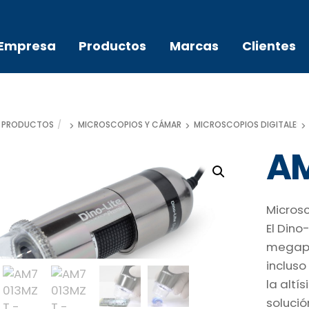
Empresa
Productos
Marcas
Clientes
PRODUCTOS
MICROSCOPIOS Y CÁMARAS
MICROSCOPIOS DIGITALES D
AM
Microsc
El Dino
megapí
inclus
la altí
soluci