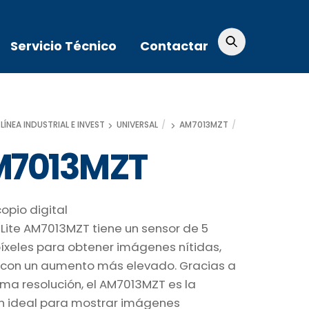
Servicio Técnico
Contactar
INO-LITE
LÍNEA INDUSTRIAL E INVESTIGACIÓN
UNIVERSAL
AM7013MZT
7013MZT
opio digital
-Lite AM7013MZT tiene un sensor de 5
xeles para obtener imágenes nítidas,
o con un aumento más elevado. Gracias a
sima resolución, el AM7013MZT es la
ón ideal para mostrar imágenes