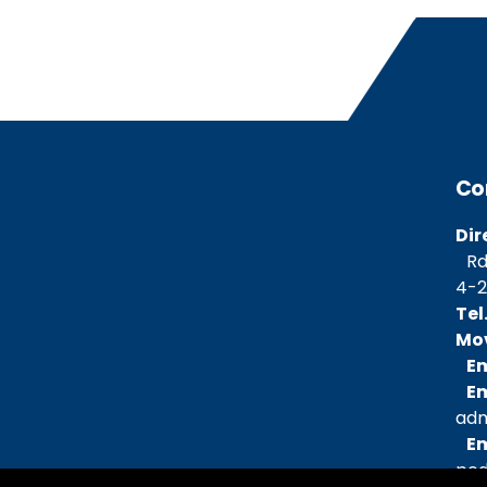
Co
Dir
Rda
4-2
Tel
Mov
Em
Ema
adm
Ema
ped