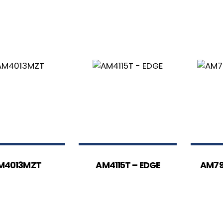
M4013MZT
AM4115T – EDGE
AM79