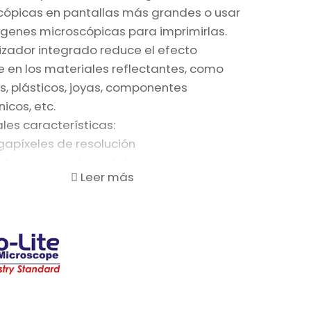
cópicas en pantallas más grandes o usar
ágenes microscópicas para imprimirlas.
rizador integrado reduce el efecto
te en los materiales reflectantes, como
, plásticos, joyas, componentes
nicos, etc.
ales características:
gapíxeles de resolución
sta carcasa de metal
nto de 10-70, 200x
izador (antirreflejos)