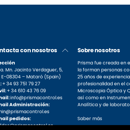
Back
ntacta con nosotros
Sobre nosotros
To
Top
ección
Prisma fue creada en e
. Mn. Jacinto Verdaguer, 5,
la forman personas c
 E-08304 – Mataró (Spain)
25 años de experiencia
.:
+ 34 93 751 79 27
profesionalidad en el 
il:
+ 34 610 43 76 09
Microscopia Óptica y Q
ail:
info@prismacontrol.es
así como en Instrumen
il Administración:
Analítica y de laborator
in@prismacontrol.es
il pedidos:
Saber más
idos@prismacontrol.es