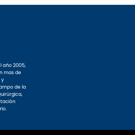
l año 2005,
on mas de
 y
campo de la
uirúrgica,
tación
io.