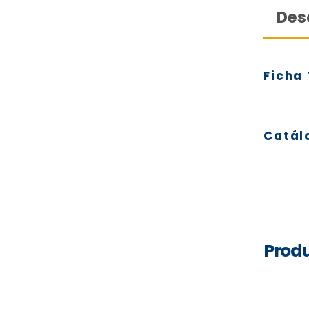
Des
Ficha
Catál
Produ