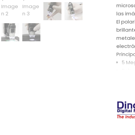
micros
las im
El pola
brillan
metales
electró
Princip
5 Me
Robu
Aume
Polar