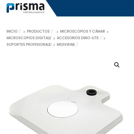
Skip
to
content
INICIO
PRODUCTOS
MICROSCOPIOS Y CÁMARAS
MICROSCOPIOS DIGITALES DINO-LITE
ACCESORIOS DINO-LITE
SOPORTES PROFESIONALES
MS3XWAB