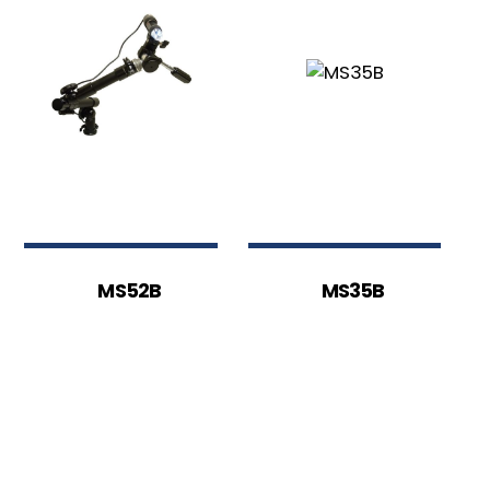
MS52B
MS35B