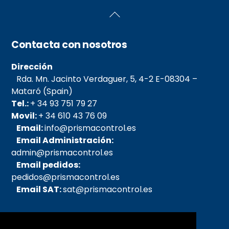
Back
To
Top
Contacta con nosotros
Dirección
Rda. Mn. Jacinto Verdaguer, 5, 4-2 E-08304 –
Mataró (Spain)
Tel.:
+ 34 93 751 79 27
Movil:
+ 34 610 43 76 09
Email:
info@prismacontrol.es
Email Administración:
admin@prismacontrol.es
Email pedidos:
pedidos@prismacontrol.es
Email SAT:
sat@prismacontrol.es
Sobre nosotros