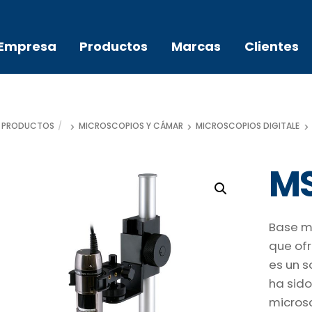
Empresa
Productos
Marcas
Clientes
PRODUCTOS
MICROSCOPIOS Y CÁMARAS
MICROSCOPIOS DIGITALES D
M
Base m
que ofr
es un s
ha sido
microsc