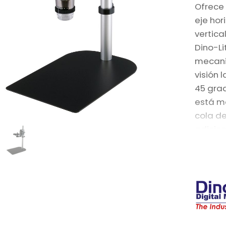
Ofrece
eje hor
vertica
Dino-L
mecani
visión 
45 gra
está m
cola d
adicion
desliz
punto d
del mic
compon
proporc
proble
equilib