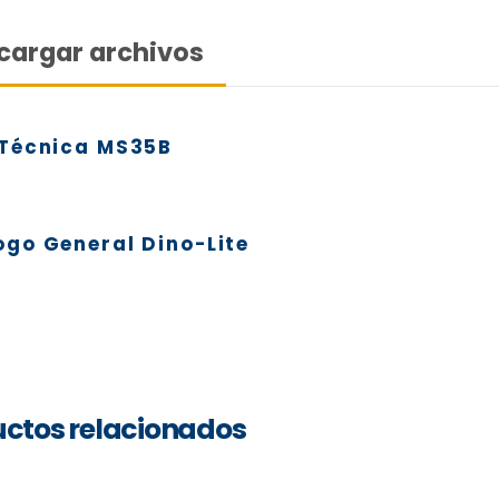
partir 
cargar archivos
resiste
una sol
Princip
 Técnica MS35B
Sopor
ogo General Dino-Lite
ctos relacionados