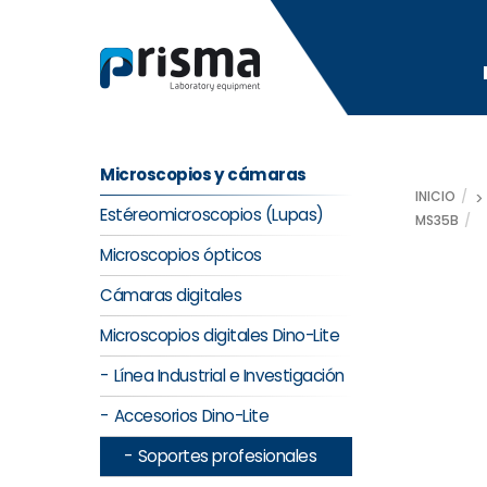
Skip
to
content
Microscopios y cámaras
INICIO
Estéreomicroscopios (Lupas)
MS35B
Microscopios ópticos
Cámaras digitales
Microscopios digitales Dino-Lite
Línea Industrial e Investigación
Accesorios Dino-Lite
Soportes profesionales