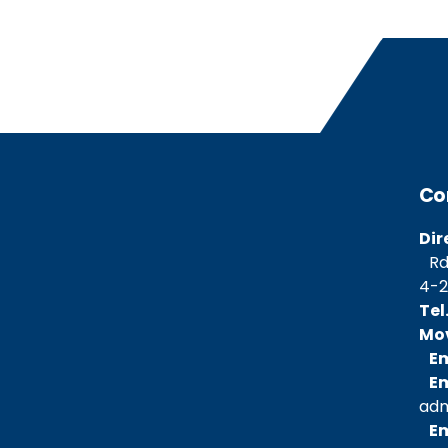
Co
Dir
Rda
4-2
Tel
Mov
Em
Ema
adm
Ema