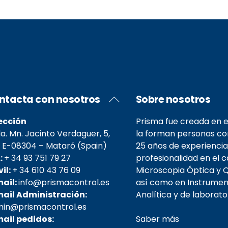
Back
ntacta con nosotros
Sobre nosotros
To
Top
ección
Prisma fue creada en e
. Mn. Jacinto Verdaguer, 5,
la forman personas c
 E-08304 – Mataró (Spain)
25 años de experiencia
.:
+ 34 93 751 79 27
profesionalidad en el 
il:
+ 34 610 43 76 09
Microscopia Óptica y Q
ail:
info@prismacontrol.es
así como en Instrumen
il Administración:
Analítica y de laborator
in@prismacontrol.es
il pedidos:
Saber más