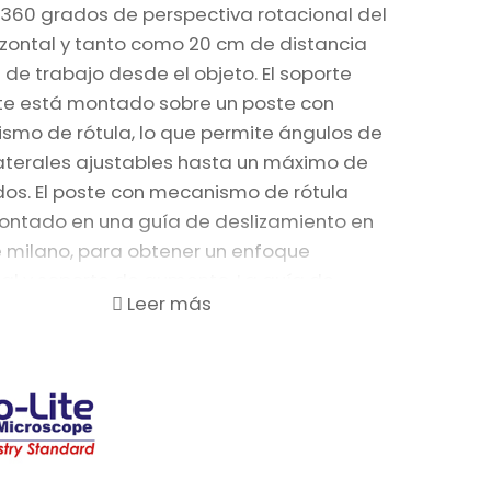
 360 grados de perspectiva rotacional del
izontal y tanto como 20 cm de distancia
l de trabajo desde el objeto. El soporte
ite está montado sobre un poste con
smo de rótula, lo que permite ángulos de
laterales ajustables hasta un máximo de
dos. El poste con mecanismo de rótula
ontado en una guía de deslizamiento en
e milano, para obtener un enfoque
al y soporte de aumento. La guía de
amiento se puede colocar sobre cualquier
el poste para varias distancias focales
roscopio digital Dino-Lite. Los
entes de precisión de este soporte
ionan un ajuste y una colocación sin
mas, con un diseño ergonómico bien
rado y estable. El MS35B está fabricado a