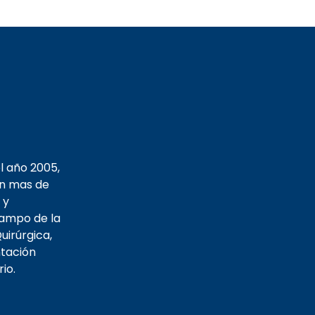
l año 2005,
on mas de
 y
campo de la
uirúrgica,
tación
io.