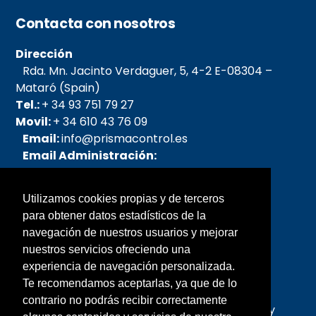
Top
Contacta con nosotros
Dirección
Rda. Mn. Jacinto Verdaguer, 5, 4-2 E-08304 –
Mataró (Spain)
Tel.:
+ 34 93 751 79 27
Movil:
+ 34 610 43 76 09
Email:
info@prismacontrol.es
Email Administración:
admin@prismacontrol.es
Email pedidos:
Utilizamos cookies propias y de terceros
pedidos@prismacontrol.es
para obtener datos estadísticos de la
Email SAT:
sat@prismacontrol.es
navegación de nuestros usuarios y mejorar
nuestros servicios ofreciendo una
Sobre nosotros
experiencia de navegación personalizada.
Te recomendamos aceptarlas, ya que de lo
Prisma fue creada en el año 2005, la forman
contrario no podrás recibir correctamente
personas con mas de 25 años de experiencia y