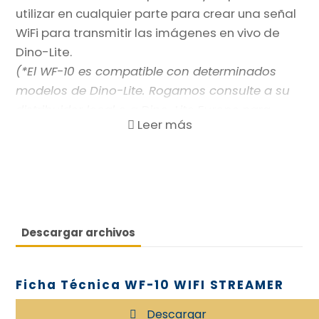
utilizar en cualquier parte para crear una señal
WiFi para transmitir las imágenes en vivo de
Dino-Lite.
(*El WF-10 es compatible con determinados
modelos de Dino-Lite. Rogamos consulte a su
distribuidor local o a Dino-Lite Europe para
obtener información adicional.)
BC-120B: batería reemplazable y carcador para
WF-10.
Principales características:
Transmita inalámbricamente una imagen
por vídeo desde el Dino-Lite a su dispositivo
Descargar archivos
móvil
Utilice la aplicación de iPhone/iPad o Android
para capturar imágenes y vídeos
Ficha Técnica WF-10 WIFI STREAMER
Transmite hasta 15 m (50 pies) y a varios
Descargar