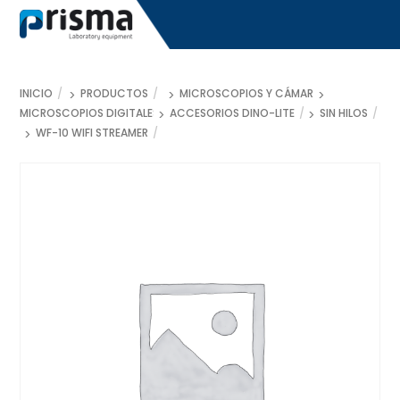
Skip
to
content
INICIO
PRODUCTOS
MICROSCOPIOS Y CÁMARAS
MICROSCOPIOS DIGITALES DINO-LITE
ACCESORIOS DINO-LITE
SIN HILOS
WF-10 WIFI STREAMER