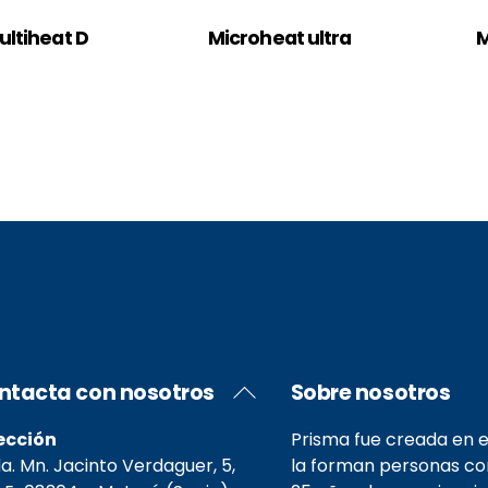
ultiheat D
Microheat ultra
M
Back
ntacta con nosotros
Sobre nosotros
To
Top
ección
Prisma fue creada en e
. Mn. Jacinto Verdaguer, 5,
la forman personas c