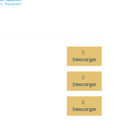
os parámetros que tenía anteriormente.
dicador de la incidencia aparece en la
lla.
 extraíble para poder sustituirse en caso
terioro.
laje: 63x32x22cm
Descargar
Descargar
Descargar