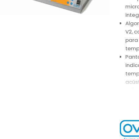
micr
inte
Algo
V2, c
para 
temp
Panta
indic
temp
acúst
Indi
el p
Tecl
sensi
Re-ar
equi