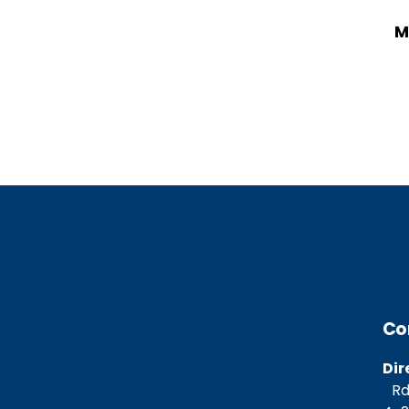
M
Co
Dir
Rda