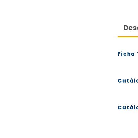
Des
Ficha
Catál
Catál