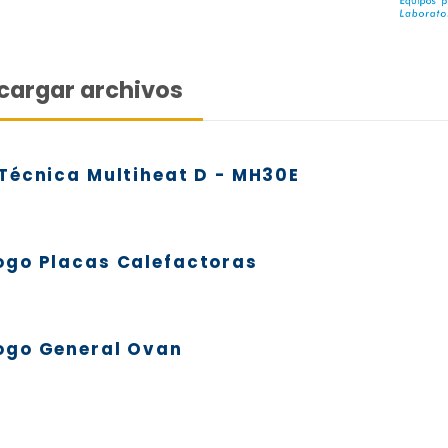
mism
Un in
panta
cargar archivos
Plato
de de
Emba
 Técnica Multiheat D - MH30E
ogo Placas Calefactoras
ogo General Ovan