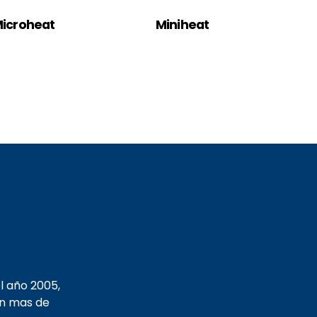
icroheat
Miniheat
l año 2005,
on mas de