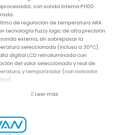
oprocesador, con sonda interna Pt100
grada.
ritmo de regulación de temperatura ARA
on tecnología fuzzy logic de alta precisión
sonda externa, sin sobrepasar la
eratura seleccionada (incluso a 30ºC).
lla digital LCD retroiluminada con
ación del valor seleccionado y real de
eratura, y temporizador (con avisador
ico).
cador en pantalla de alta temperatura en
lato para evitar quemaduras.
ado con pulsadores de membrana,
bles al tacto.
mable: tras un corte de corriente, el
po reanuda su funcionamiento con los