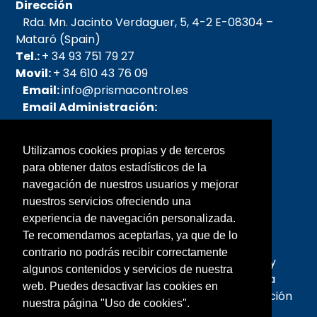
Dirección
Rda. Mn. Jacinto Verdaguer, 5, 4-2 E-08304 –
Mataró (Spain)
Tel.:
+ 34 93 751 79 27
Movil:
+ 34 610 43 76 09
Email:
info@prismacontrol.es
Email Administración:
admin@prismacontrol.es
Email pedidos:
Utilizamos cookies propias y de terceros
pedidos@prismacontrol.es
para obtener datos estadísticos de la
Email SAT:
sat@prismacontrol.es
navegación de nuestros usuarios y mejorar
nuestros servicios ofreciendo una
Sobre nosotros
experiencia de navegación personalizada.
Te recomendamos aceptarlas, ya que de lo
Prisma fue creada en el año 2005, la forman
contrario no podrás recibir correctamente
personas con mas de 25 años de experiencia y
algunos contenidos y servicios de nuestra
profesionalidad en el campo de la Microscopia
web. Puedes desactivar las cookies en
Óptica y Quirúrgica, así como en Instrumentación
nuestra página "Uso de cookies".
Analítica y de laboratorio.