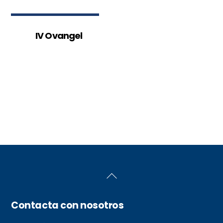
IV Ovangel
Back
To
Top
Contacta con nosotros