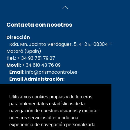
Back
To
Top
Contacta con nosotros
Dirección
Rda. Mn. Jacinto Verdaguer, 5, 4-2 E-08304 –
Mataró (Spain)
Tel.:
+ 34 93 751 79 27
Movil:
+ 34 610 43 76 09
Email:
info@prismacontrol.es
Email Administración:
admin@prismacontrol.es
Email pedidos:
Utilizamos cookies propias y de terceros
pedidos@prismacontrol.es
para obtener datos estadísticos de la
Email SAT:
sat@prismacontrol.es
navegación de nuestros usuarios y mejorar
nuestros servicios ofreciendo una
Sobre nosotros
experiencia de navegación personalizada.