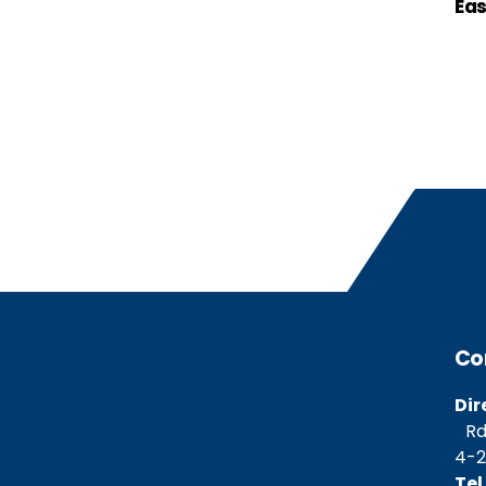
Eas
Co
Dir
Rda
4-2
Tel