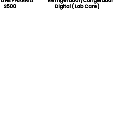
 LINE PHARMA
Refrigerador/Congelador
S500
Digital (Lab Care)