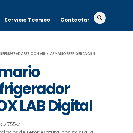
Servicio Técnico
Contactar
ORATORIO
REFRIGERADORES CON AIRE FORZADO
ARMARIO REFRIGERADOR INOX LAB DIGITAL
mario
frigerador
OX LAB Digital
ERD 755C
rolador de temperatura, con pantalla