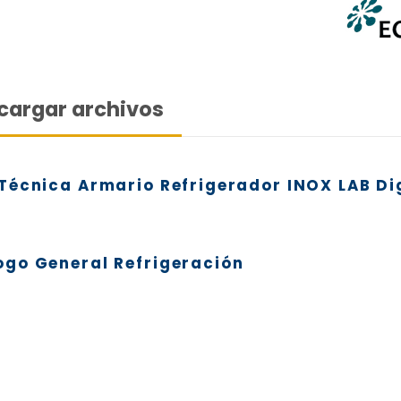
Cont
remo
Puer
Puer
Exteri
cargar archivos
– Ac
plast
Interi
Técnica Armario Refrigerador INOX LAB Di
– Aca
– Ilu
– Es
ogo General Refrigeración
Refri
– De
– Gas
Capacid
1240L 1