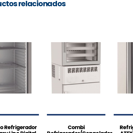
ctos relacionados
o Refrigerador
Combi
Refr