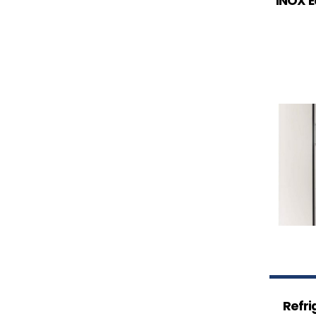
INOX Ea
Refri