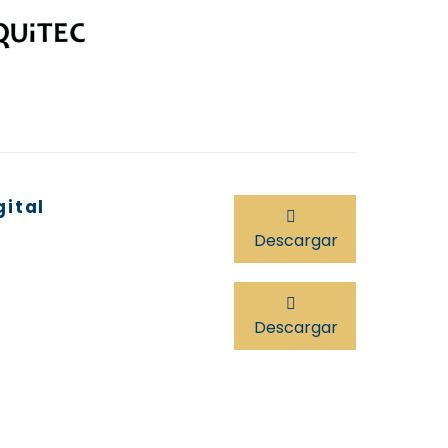
acto libre de potencial para alarma
ta.
to RS-485 de comunicación MODBUS
ta con cerradura
or:
ero galvanizado con recubrimiento
ificado en blanco.
or:
gital
bado interior en acero inoxidable.
Descargar
minación LED Interna.
quinas redondeadas para fácil limpieza.
geración:
Descargar
sescarche automático, No Frost
 refrigerante R134a
ades: 325L 500L 525L 615L 755L 900L 1120L
290L 1730L 2730L