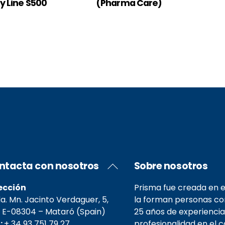
y Line S500
(Pharma Care)
Back
ntacta con nosotros
Sobre nosotros
To
Top
ección
Prisma fue creada en e
. Mn. Jacinto Verdaguer, 5,
la forman personas c
 E-08304 – Mataró (Spain)
25 años de experiencia
.:
+ 34 93 751 79 27
profesionalidad en el 