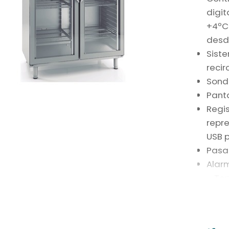
digit
+4ºC
desd
Sist
recir
Sonda
Panta
Regi
repre
USB 
Pasa
Alarm
– Tem
temp
– Pue
– Fal