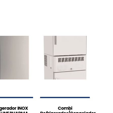
igerador INOX
Combi