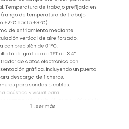
al. Temperatura de trabajo prefijada en
 (rango de temperatura de trabajo
e +2ºC hasta +8ºC)
ema de enfriamiento mediante
culación vertical de aire forzado.
 con precisión de 0.1ºC.
lla táctil gráfica de TFT de 3.4”.
strador de datos electrónico con
sentación gráfica, incluyendo un puerto
para descarga de ficheros.
muros para sondas o cables.
a acústica y visual para:
peratura Máx. / Mín. (fijada a ±2ºC de la
eratura seleccionada)
rta abierta
lo de sonda