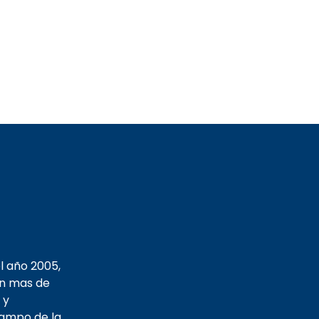
l año 2005,
on mas de
 y
campo de la