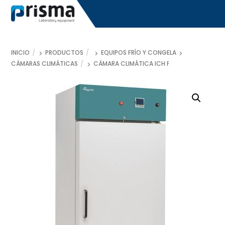
Skip
to
content
INICIO
PRODUCTOS
EQUIPOS FRÍO Y CONGELACIÓN
CÁMARAS CLIMÁTICAS
CÁMARA CLIMÁTICA ICH FLUJO HORIZONTA
ones para