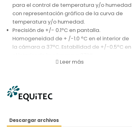
para el control de temperatura y/o humedad
con representación gráfica de la curva de
temperatura y/o humedad.
Precisión de +/- 0.1ºC en pantalla.
Homogeneidad de + /-1.0 ºC en el interior de
la cámara a 37ºC. Estabilidad de +/-0.5ºC en
el interior de la cámara a 37ºC.
Sistema de refrigeración controlado por
electroválvulas solenoides.
Termostato de seguridad, protege las
muestras contra altas temperaturas.
Los parámetros de control del
microprocesador controlan la temperatura a
través de una sonda Pt100, con una
Descargar archivos
resolución de +/- 0.1ºC. Sistema de control
por con batería de respaldo, con recarga
automática, duración hasta 48h.