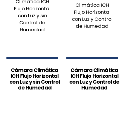
epoxi.
Patas en acero inoxidable con altura
regulable.
Base con 4 ruedas, para facilitar el
movimiento, con pies ajustables en altura.
Tropicalización, funcionamiento en áreas de
trabajo con temp. de hasta +32ºC.
Capacidaes: 351L 501L 701L 941L 1501L 2201L
Cámara Climática
Cámara Climática
ICH Flujo Horizontal
ICH Flujo Horizontal
con Luz y sin Control
con Luz y Control de
de Humedad
Humedad