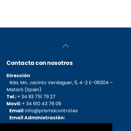
Back
To
Top
Contacta con nosotros
Dirección
Rda. Mn. Jacinto Verdaguer, 5, 4-2 E-08304 –
Mataró (Spain)
Tel.:
+ 34 93 751 79 27
Movil:
+ 34 610 43 76 09
Email:
info@prismacontrol.es
Email Administración:
admin@prismacontrol.es