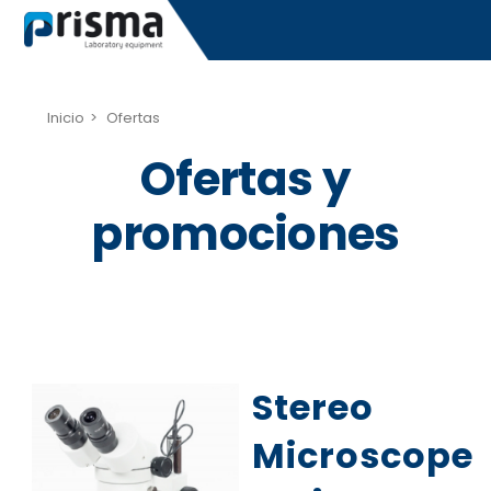
Skip
to
content
Inicio
>
Ofertas
Ofertas y
promociones
Stereo
Microscope