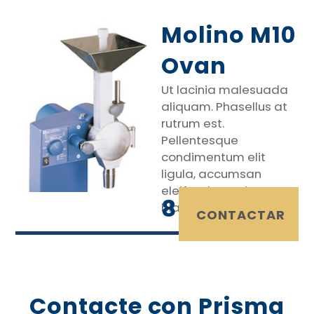
Molino M10
Ovan
Ut lacinia malesuada
aliquam. Phasellus at
rutrum est.
Pellentesque
condimentum elit
ligula, accumsan
eleifend mauris
85 €
blandit sed.
IVA Incluido
CONTACTAR
Contacte con Prisma