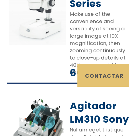
Series
Make use of the
convenience and
versatility of seeing a
large image at 10X
magnification, then
zooming continuously
to close-up details at
40X… or any point in
660 €
between. The SMZ-140
IVA Incluido
CONTACTAR
Agitador
LM310 Sony
Nullam eget tristique