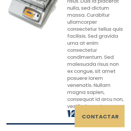
risus. Duis id placerat
nulla, sed dictum
massa. Curabitur
ullamcorper
consectetur tellus quis
facilisis. Sed gravida
urna at enim
consectetur
condimentum. Sed
malesuada risus non
ex congue, sit amet
posuere lorem
venenatis. Nullam
magna sapien,
consequat id arcu non,
vestibulum rutrum
120 €
tellus.
IVA Incluido
CONTACTAR