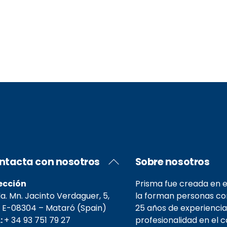
Back
ntacta con nosotros
Sobre nosotros
To
Top
ección
Prisma fue creada en e
. Mn. Jacinto Verdaguer, 5,
la forman personas c
 E-08304 – Mataró (Spain)
25 años de experiencia
.:
+ 34 93 751 79 27
profesionalidad en el 