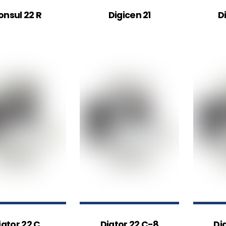
onsul 22 R
Digicen 21
D
igtor 22 C
Digtor 22 C-8
Di