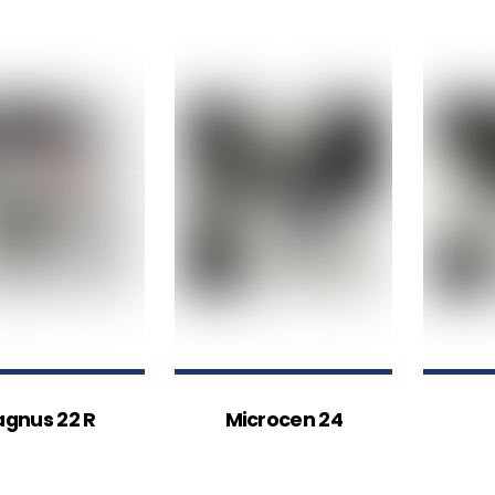
gnus 22 R
Microcen 24