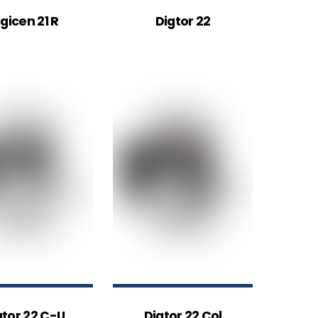
igicen 21 R
Digtor 22
gtor 22 C-U
Digtor 22 Col